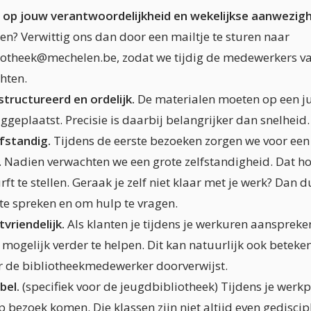
op jouw verantwoordelijkheid en wekelijkse aanwezigh
n? Verwittig ons dan door een mailtje te sturen naar
liotheek@mechelen.be, zodat we tijdig de medewerkers v
hten.
structureerd en ordelijk.
De materialen moeten op een ju
geplaatst. Precisie is daarbij belangrijker dan snelheid.
lfstandig.
Tijdens de eerste bezoeken zorgen we voor een 
. Nadien verwachten we een grote zelfstandigheid. Dat ho
rft te stellen. Geraak je zelf niet klaar met je werk? Dan d
te spreken en om hulp te vragen.
tvriendelijk.
Als klanten je tijdens je werkuren aanspreke
mogelijk verder te helpen. Dit kan natuurlijk ook beteke
r de bibliotheekmedewerker doorverwijst.
bel.
(specifiek voor de jeugdbibliotheek) Tijdens je wer
p bezoek komen. Die klassen zijn niet altijd even gediscip