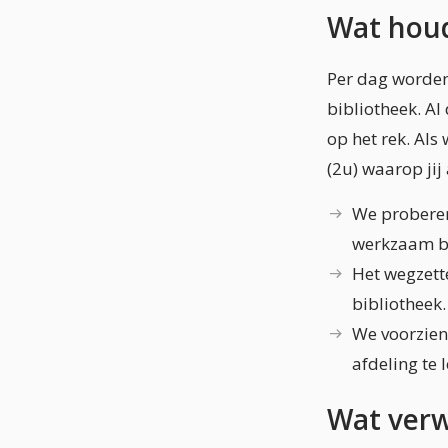
Wat houd
Per dag worden
bibliotheek. A
op het rek. Al
(2u) waarop jij
We proberen
werkzaam ben
Het wegzett
bibliotheek.
We voorzien 
afdeling te 
Wat verw