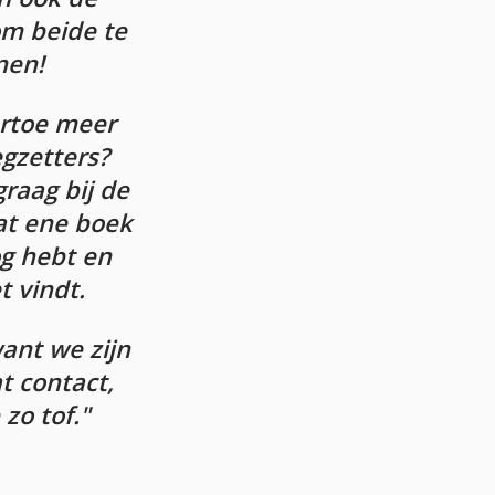
om beide te
nen!
ertoe meer
gzetters?
graag bij de
at ene boek
og hebt en
t vindt.
ant we zijn
at contact,
zo tof.
"