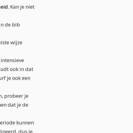
eid.
Kan je niet
an de bib
iste wijze
intensieve
udt ook in dat
urf je ook een
n, probeer je
nen dat je de
kperiode kunnen
lineerd, dus je