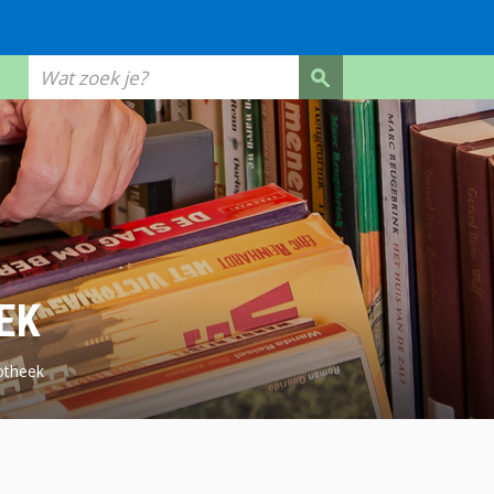
Wat
zoek
je?
EK
iotheek