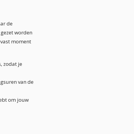
aar de
s gezet worden
n vast moment
, zodat je
ngsuren van de
hebt om jouw