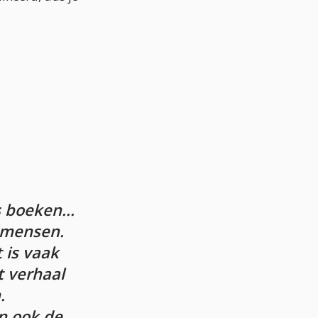
 boeken...
 mensen.
 is vaak
 verhaal
.
n ook de