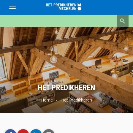
Toggle
navigation
Het
Predikheren
HET PREDIKHEREN
Home
Het Predikheren